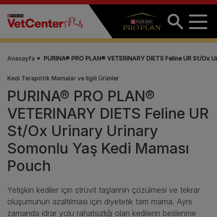
Ana içeriğe atla
Anasayfa
PURINA® PRO PLAN® VETERINARY DIETS Feline UR St/Ox Uri
Kedi Terapötik Mamalar ve İlgili Ürünler
PURINA® PRO PLAN®
VETERINARY DIETS Feline UR
St/Ox Urinary Urinary
Somonlu Yaş Kedi Maması
Pouch
Yetişkin kediler için strüvit taşlarının çözülmesi ve tekrar
oluşumunun azaltılması için diyetetik tam mama. Aynı
zamanda idrar yolu rahatsızlığı olan kedilerin beslenme