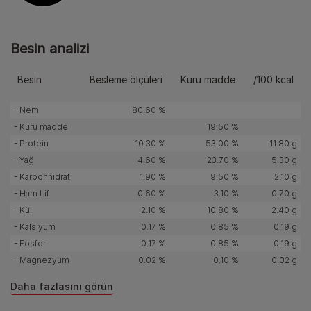
Besin analizi
Besin
Besleme ölçüleri
Kuru madde
/100 kcal
- Nem
80.60 %
- Kuru madde
19.50 %
- Protein
10.30 %
53.00 %
11.80 g
- Yağ
4.60 %
23.70 %
5.30 g
- Karbonhidrat
1.90 %
9.50 %
2.10 g
- Ham Lif
0.60 %
3.10 %
0.70 g
- Kül
2.10 %
10.80 %
2.40 g
- Kalsiyum
0.17 %
0.85 %
0.19 g
- Fosfor
0.17 %
0.85 %
0.19 g
- Magnezyum
0.02 %
0.10 %
0.02 g
Daha fazlasını görün