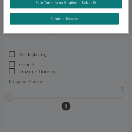
Tüm Tanımlama Bilgilerini Kabul Et
CİNSİYET BİLGİSİ
Tümünü Reddet
Erkek
Dişi
Kısırlaştırılmış
Gebelik
Emzirme Dönemi
Emzirme Süreci
1