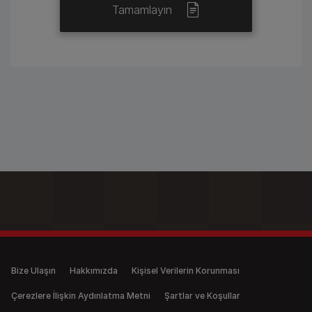
Tamamlayın
Legal (anonymous)
Bize Ulaşın
Hakkımızda
Kişisel Verilerin Korunması
Çerezlere İlişkin Aydınlatma Metni
Şartlar ve Koşullar