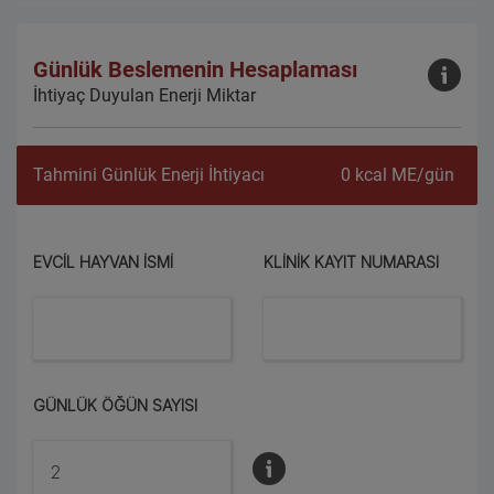
Günlük Beslemenin Hesaplaması
İhtiyaç Duyulan Enerji Miktar
Tahmini Günlük Enerji İhtiyacı
0
kcal ME/gün
EVCIL HAYVAN İSMI
KLINIK KAYIT NUMARASI
GÜNLÜK ÖĞÜN SAYISI