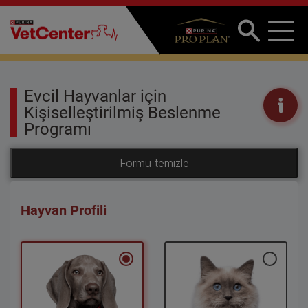
Ana içeriğe atla
Evcil Hayvanlar için
Kişiselleştirilmiş Beslenme
Programı
Hayvan Profili