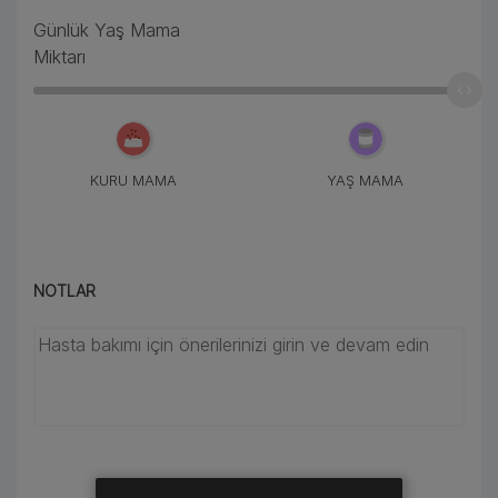
•
NF RENAL FUNCTION
Günlük Yaş Mama
•
Miktarı
OM OBESITY MANAGEMENT
•
UR URINARY
KURU MAMA
YAŞ MAMA
NOTLAR