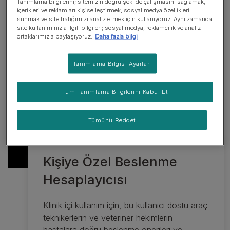
Tanımlama bilgilerini; sitemizin doğru şekilde çalışmasını sağlamak,
içerikleri ve reklamları kişiselleştirmek, sosyal medya özellikleri
sunmak ve site trafiğimizi analiz etmek için kullanıyoruz. Aynı zamanda
site kullanımınızla ilgili bilgileri; sosyal medya, reklamcılık ve analiz
ortaklarımızla paylaşıyoruz.
Daha fazla bilgi
Tanımlama Bilgisi Ayarları
Tüm Tanımlama Bilgilerini Kabul Et
Tümünü Reddet
Kişiye Özel Beslenme
Hesaplayıcısı
Klinik içi kullanım için, bu kullanıcı dostu araç
teknikerlerin ve veteriner hekimlerin