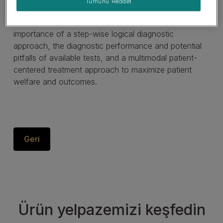
Tümünü Reddet
the pathophysiology of this complex yet prevalent
clinical syndrome. They also learned about the
importance of a step-wise logical diagnostic
approach, the diagnostic performance and potential
pitfalls of available tests, and a multimodal patient-
centered treatment approach to maximize patient
welfare and outcomes.
Geri
Ürün yelpazemizi keşfedin