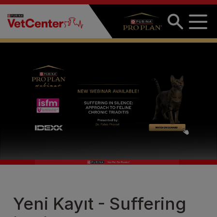
Ana içeriğe atla
Yeni Kayıt - Suffering