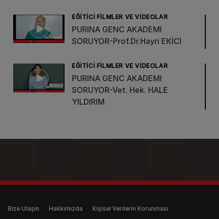
EĞITICI FILMLER VE VIDEOLAR
PURINA GENC AKADEMI
SORUYOR-Prof.Dr.Hayri EKİCİ
EĞITICI FILMLER VE VIDEOLAR
PURINA GENC AKADEMI
SORUYOR-Vet. Hek. HALE
YILDIRIM
Legal (anonymous)
Bize Ulaşın
Hakkımızda
Kişisel Verilerin Korunması